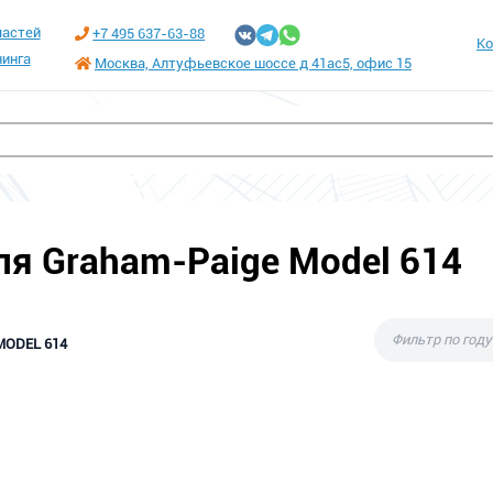
частей
+7 495 637-63-88
Ко
инга
Москва, Алтуфьевское шоссе д 41ас5, офис 15
ля Graham-Paige Model 614
MODEL 614