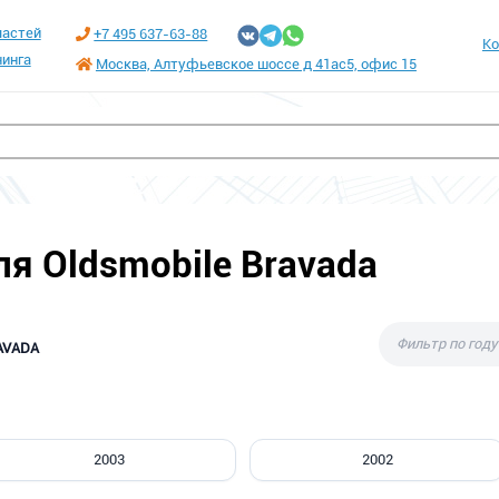
частей
+7 495 637-63-88
Ко
инга
Москва, Алтуфьевское шоссе д 41ас5, офис 15
я Oldsmobile Bravada
AVADA
2003
2002