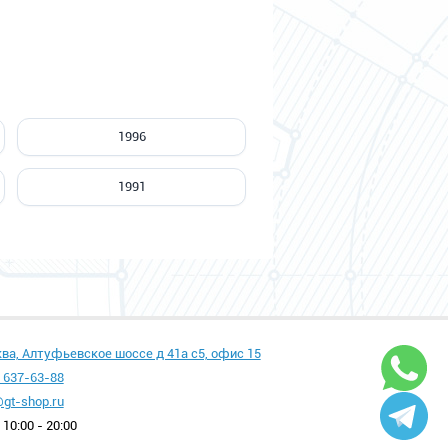
1996
1991
ква, Алтуфьевское шоссе д 41а с5, офис 15
 637-63-88
gt-shop.ru
10:00 - 20:00