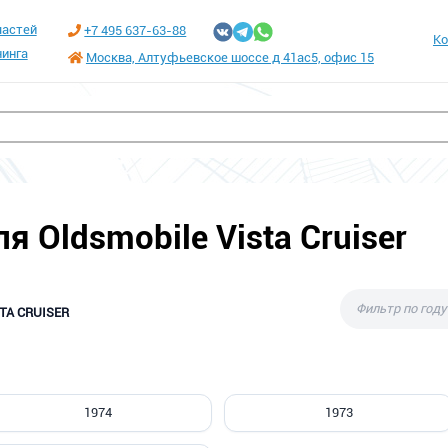
частей
+7 495 637-63-88
Ко
инга
Москва, Алтуфьевское шоссе д 41ас5, офис 15
я Oldsmobile Vista Cruiser
TA CRUISER
1974
1973