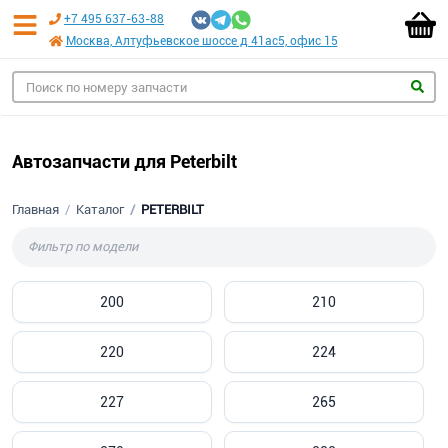
+7 495 637-63-88
Москва, Алтуфьевское шоссе д 41ас5, офис 15
Автозапчасти для Peterbilt
Главная
Каталог
PETERBILT
200
210
220
224
227
265