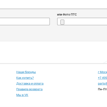
или Фото ПТС
Наши бренды
г Мос
Как купить?
+7 495
Доставка и оплата
parts@
Правила возврата
Пн-Пт 
Мы в VK