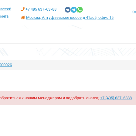
частей
+7 495 637-63-88
Ко
инга
Москва, Алтуфьевское шоссе д 41ас5, офис 15
000026
 обратиться к нашим менеджерам и подобрать аналог,
+7 (495) 637-6388