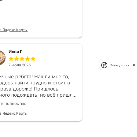
в Яндекс.Карты
Илья Г.
7 июля 2026
Privacy notice
ичные ребята! Нашли мне то,
 здесь найти трудно и стоит в
 раза дороже! Пришлось
ного подождать, но всё пришло
рок, без обмана. Продавец
ть полностью
гда на связи! Буду ещё
ащаться! 👍
в Яндекс.Карты