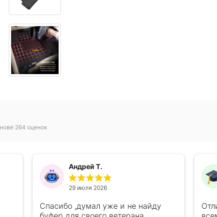
нове 264 оценок
Андрей Т.
29 июля 2026
Спасибо ,думал уже и не найду
Отл
буфер для своего ветерана.
все