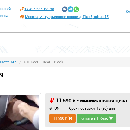
частей
+7 495 637-63-88
Ко
инга
Москва, Алтуфьевское шоссе д 41ас5, офис 15
D02221509
ACE Kagu - Rear - Black
9
11 590 ₽ - минимальная цена
GTUN
Срок поставки: 15 (30) дня
11 590 ₽
Купить в 1 Клик