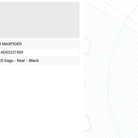
D MAXPIDER
1AD02221509
CE Kagu - Rear - Black