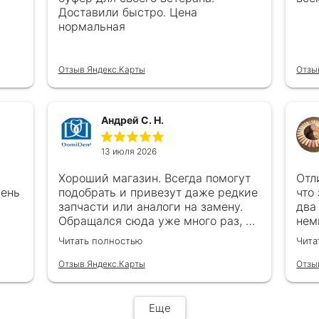
Доставили быстро. Цена
нормальная
Отзыв Яндекс.Карты
Отзы
Андрей С. Н.
13 июля 2026
Хороший магазин. Всегда помогут
Отл
чень
подобрать и привезут даже редкие
что
запчасти или аналоги на замену.
два
Обращался сюда уже много раз, ни
нем
каках проблем ни когда не
в с
Читать полностью
Чита
возникало
все
обр
Отзыв Яндекс.Карты
Отзы
Еще