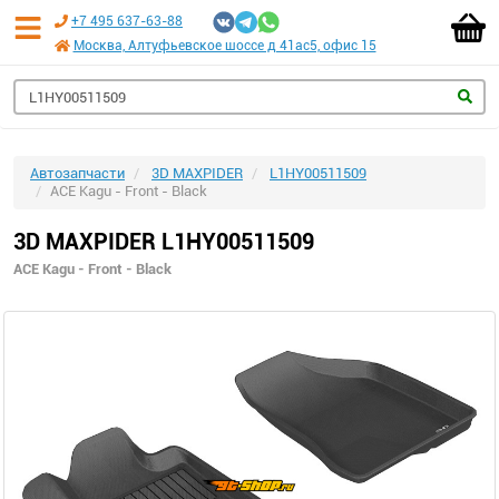
+7 495 637-63-88
Москва, Алтуфьевское шоссе д 41ас5, офис 15
Автозапчасти
3D MAXPIDER
L1HY00511509
ACE Kagu - Front - Black
3D MAXPIDER L1HY00511509
ACE Kagu - Front - Black