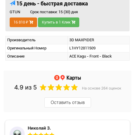
15 день - быстрая доставка
GTUN
Срок поставки: 15 (30) дня
16 810 ₽
Купить в 1 Клик
Производитель
3D MAXPIDER
Оригинальный Номер
L1HY12811509
Описание
ACE Kagu - Front - Black
4.9
из 5
На основе 264 оценок
Оставить отзыв
Николай З.