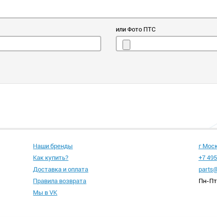
или Фото ПТС
Наши бренды
г Мос
Как купить?
+7 495
Доставка и оплата
parts@
Правила возврата
Пн-Пт 
Мы в VK