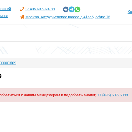
частей
+7 495 637-63-88
Ко
инга
Москва, Алтуфьевское шоссе д 41ас5, офис 15
03001509
9
 обратиться к нашим менеджерам и подобрать аналог,
+7 (495) 637-6388