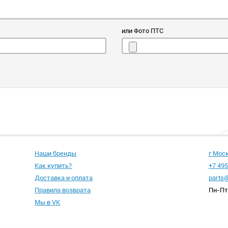
или Фото ПТС
Наши бренды
г Мос
Как купить?
+7 495
Доставка и оплата
parts@
Правила возврата
Пн-Пт 
Мы в VK