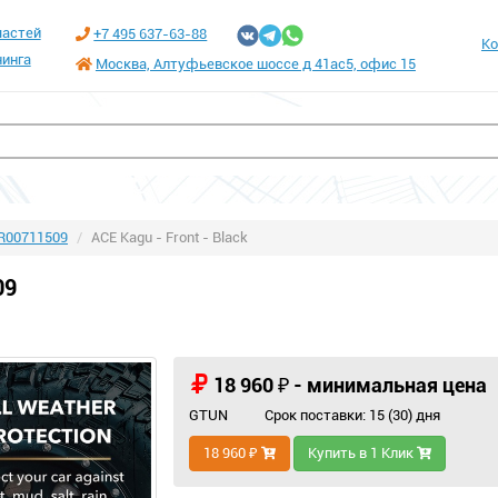
частей
+7 495 637-63-88
Ко
инга
Москва, Алтуфьевское шоссе д 41ас5, офис 15
R00711509
ACE Kagu - Front - Black
09
18 960 ₽ - минимальная цена
GTUN
Срок поставки: 15 (30) дня
18 960 ₽
Купить в 1 Клик