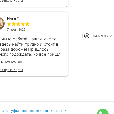
в Яндекс.Карты
Илья Г.
7 июля 2026
Privacy notice
ичные ребята! Нашли мне то,
 здесь найти трудно и стоит в
 раза дороже! Пришлось
ного подождать, но всё пришло
рок, без обмана. Продавец
ть полностью
гда на связи! Буду ещё
ащаться! 👍
в Яндекс.Карты
ква, Алтуфьевское шоссе д 41а с5, офис 15