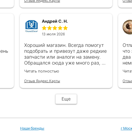
Отзыв Яндекс.Карты
Отзы
Андрей С. Н.
13 июля 2026
Хороший магазин. Всегда помогут
Отл
чень
подобрать и привезут даже редкие
что
запчасти или аналоги на замену.
два
Обращался сюда уже много раз, ни
нем
каках проблем ни когда не
в с
Читать полностью
Чита
возникало
все
обр
Отзыв Яндекс.Карты
Отзы
Еще
Наши бренды
г Мос