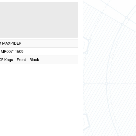
D MAXPIDER
1MR00711509
E Kagu - Front - Black