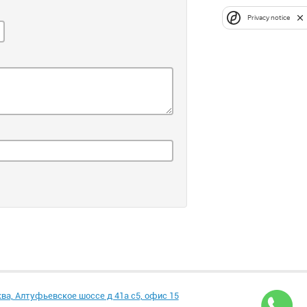
Privacy notice
ква, Алтуфьевское шоссе д 41а с5, офис 15