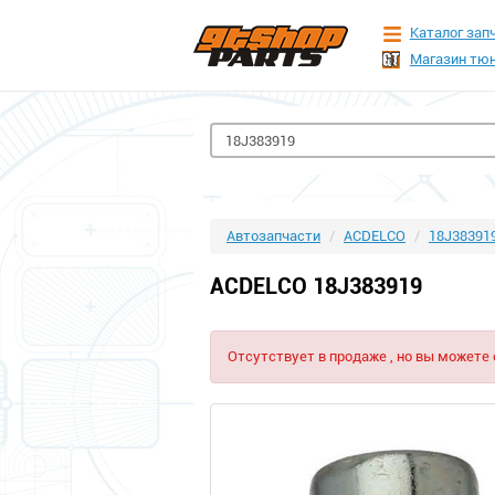
Каталог зап
Магазин тюн
Автозапчасти
ACDELCO
18J38391
ACDELCO 18J383919
Отсутствует в продаже , но вы можете