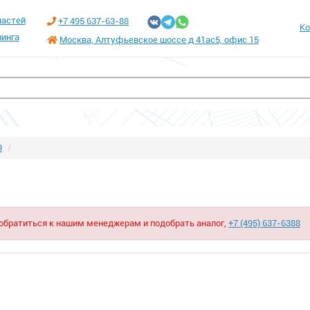
частей
+7 495 637-63-88
Ко
инга
Москва, Алтуфьевское шоссе д 41ас5, офис 15
9
 обратиться к нашим менеджерам и подобрать аналог,
+7 (495) 637-6388