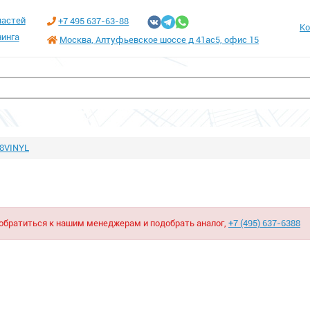
частей
+7 495 637-63-88
Ко
инга
Москва, Алтуфьевское шоссе д 41ас5, офис 15
8VINYL
 обратиться к нашим менеджерам и подобрать аналог,
+7 (495) 637-6388