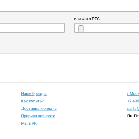
или Фото ПТС
Наши бренды
г Мос
Как купить?
+7 495
Доставка и оплата
parts@
Правила возврата
Пн-Пт 
Мы в VK