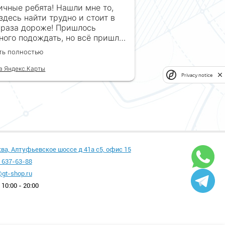
ичные ребята! Нашли мне то,
 здесь найти трудно и стоит в
 раза дороже! Пришлось
ного подождать, но всё пришло
рок, без обмана. Продавец
ть полностью
гда на связи! Буду ещё
ащаться! 👍
в Яндекс.Карты
Privacy notice
ква, Алтуфьевское шоссе д 41а с5, офис 15
 637-63-88
gt-shop.ru
10:00 - 20:00