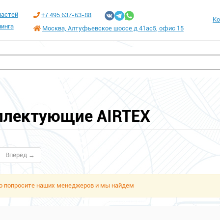
частей
+7 495 637-63-88
Ко
инга
Москва, Алтуфьевское шоссе д 41ас5, офис 15
плектующие AIRTEX
Вперёд →
сто попросите наших менеджеров и мы найдем