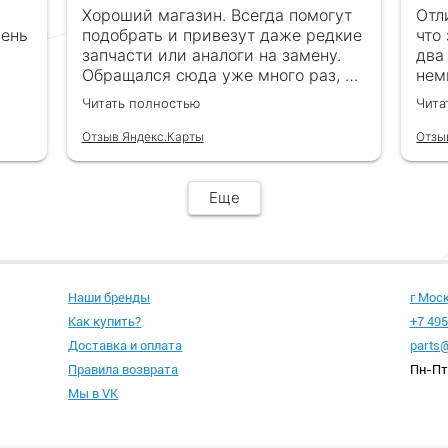
Хороший магазин. Всегда помогут
Отл
чень
подобрать и привезут даже редкие
что
запчасти или аналоги на замену.
два
Обращался сюда уже много раз, ни
нем
каках проблем ни когда не
в с
Читать полностью
Чита
возникало
все
обр
Отзыв Яндекс.Карты
Отзы
Еще
Наши бренды
г Мос
Как купить?
+7 495
Доставка и оплата
parts@
Правила возврата
Пн-Пт 
Мы в VK