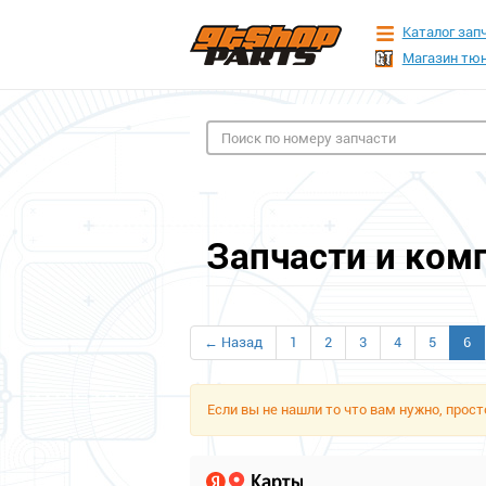
Каталог зап
Магазин тюн
Запчасти и ком
← Назад
1
2
3
4
5
6
Если вы не нашли то что вам нужно, про