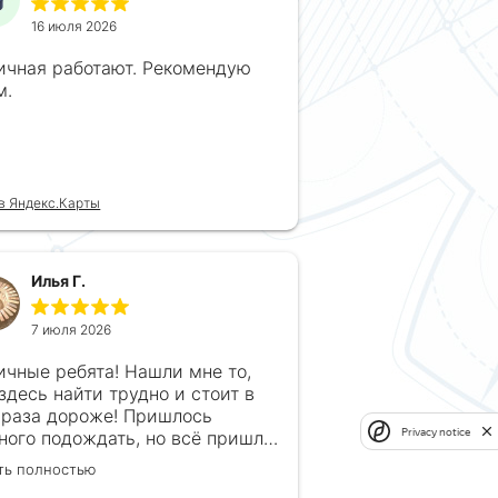
16 июля 2026
ичная работают. Рекомендую
м.
в Яндекс.Карты
Илья Г.
7 июля 2026
ичные ребята! Нашли мне то,
 здесь найти трудно и стоит в
 раза дороже! Пришлось
Privacy notice
ного подождать, но всё пришло
рок, без обмана. Продавец
ть полностью
гда на связи! Буду ещё