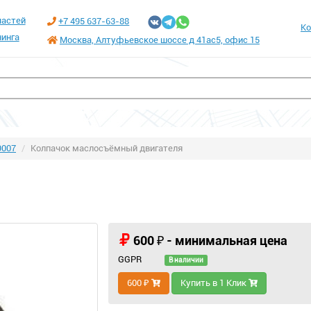
частей
+7 495 637-63-88
Ко
инга
Москва, Алтуфьевское шоссе д 41ас5, офис 15
9007
Колпачок маслосъёмный двигателя
600 ₽ - минимальная цена
GGPR
В наличии
600 ₽
Купить в 1 Клик