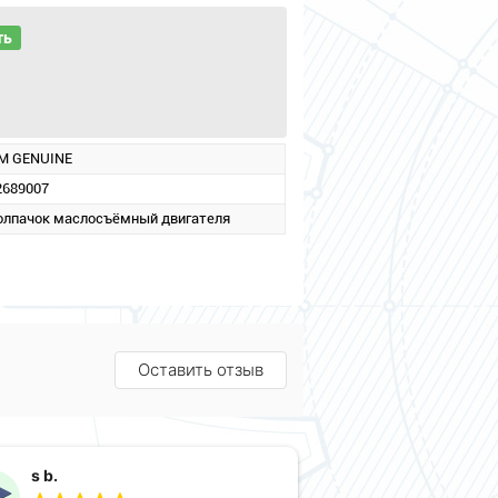
ть
M GENUINE
2689007
олпачок маслосъёмный двигателя
Оставить отзыв
s b.