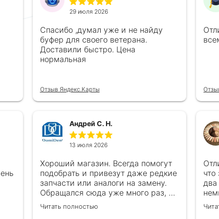
29 июля 2026
Спасибо ,думал уже и не найду
Отл
буфер для своего ветерана.
все
Доставили быстро. Цена
нормальная
Отзыв Яндекс.Карты
Отзы
Андрей С. Н.
13 июля 2026
Хороший магазин. Всегда помогут
Отл
чень
подобрать и привезут даже редкие
что
запчасти или аналоги на замену.
два
Обращался сюда уже много раз, ни
нем
каках проблем ни когда не
в с
Читать полностью
Чита
возникало
все