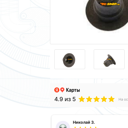
4.9
из 5
На ос
Николай З.