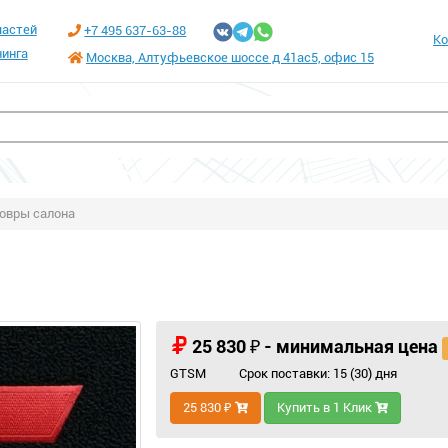
частей
+7 495 637-63-88
Ко
инга
Москва, Алтуфьевское шоссе д 41ас5, офис 15
овры салона
25 830 ₽ - минимальная цена
GTSM
Срок поставки: 15 (30) дня
25 830 ₽
Купить в 1 Клик