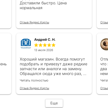
Доставили быстро. Цена
нормальная
Отзыв Яндекс.Карты
Отзы
Андрей С. Н.
13 июля 2026
Хороший магазин. Всегда помогут
Отл
чень
подобрать и привезут даже редкие
что
запчасти или аналоги на замену.
два
Обращался сюда уже много раз, ни
нем
каках проблем ни когда не
в с
Читать полностью
Чита
возникало
все
обр
Отзыв Яндекс.Карты
Отзы
Еще