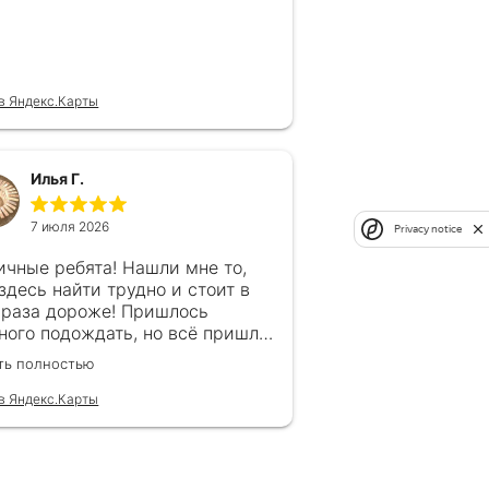
в Яндекс.Карты
Илья Г.
7 июля 2026
Privacy notice
ичные ребята! Нашли мне то,
 здесь найти трудно и стоит в
 раза дороже! Пришлось
ного подождать, но всё пришло
рок, без обмана. Продавец
ть полностью
гда на связи! Буду ещё
ащаться! 👍
в Яндекс.Карты