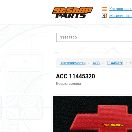
Каталог зап
Магазин тюн
Автозапчасти
ACC
11445320
К
ACC 11445320
Ковры салона