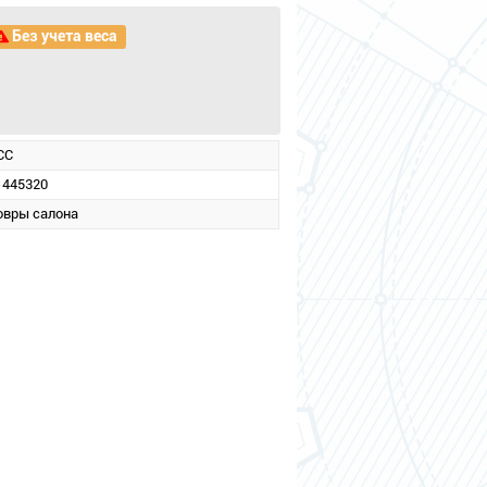
Без учета веса
CC
1445320
овры салона