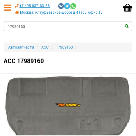
+7 495 637-63-88
Москва, Алтуфьевское шоссе д 41ас5, офис 15
Автозапчасти
ACC
17989160
ACC 17989160