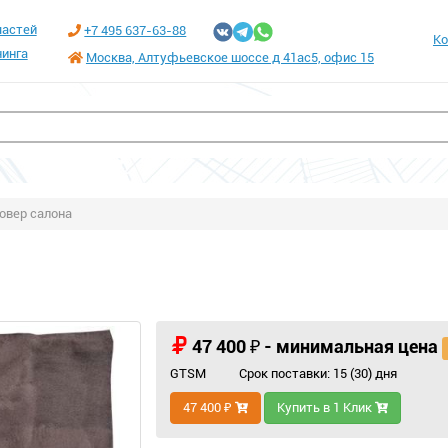
частей
+7 495 637-63-88
Ко
инга
Москва, Алтуфьевское шоссе д 41ас5, офис 15
овер салона
47 400 ₽ - минимальная цена
GTSM
Срок поставки: 15 (30) дня
47 400 ₽
Купить в 1 Клик