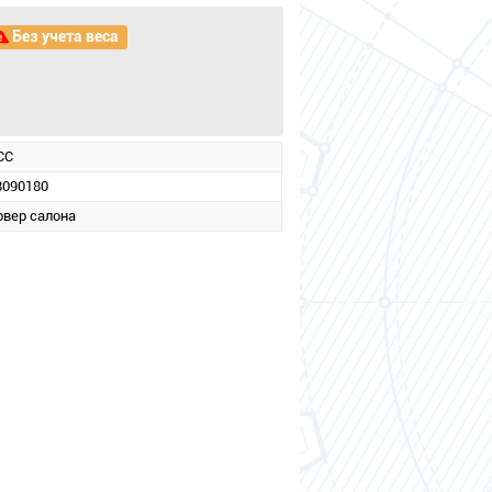
Без учета веса
CC
8090180
овер салона