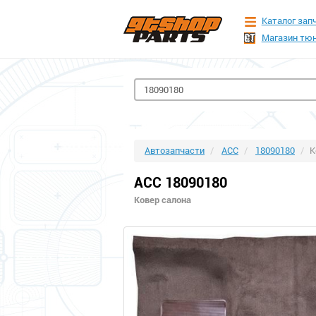
Каталог зап
Магазин тюн
Автозапчасти
ACC
18090180
К
ACC 18090180
Ковер салона