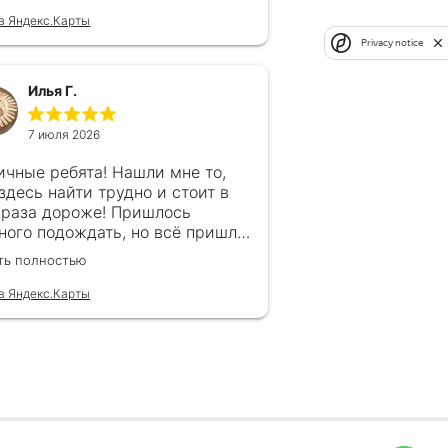
в Яндекс.Карты
Privacy notice
Илья Г.
7 июля 2026
ичные ребята! Нашли мне то,
 здесь найти трудно и стоит в
 раза дороже! Пришлось
ного подождать, но всё пришло
рок, без обмана. Продавец
ть полностью
гда на связи! Буду ещё
ащаться! 👍
в Яндекс.Карты