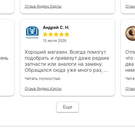
Отзыв Яндекс.Карты
Отзы
Андрей С. Н.
13 июля 2026
Хороший магазин. Всегда помогут
Отл
чень
подобрать и привезут даже редкие
что
запчасти или аналоги на замену.
два
Обращался сюда уже много раз, ни
нем
каках проблем ни когда не
в с
Читать полностью
Чита
возникало
все
обр
Отзыв Яндекс.Карты
Отзы
Еще