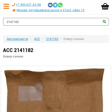
+7 495 637-63-88
Москва, Алтуфьевское шоссе д 41ас5, офис 15
Автозапчасти
ACC
2141182
Ковер салона
ACC 2141182
Ковер салона