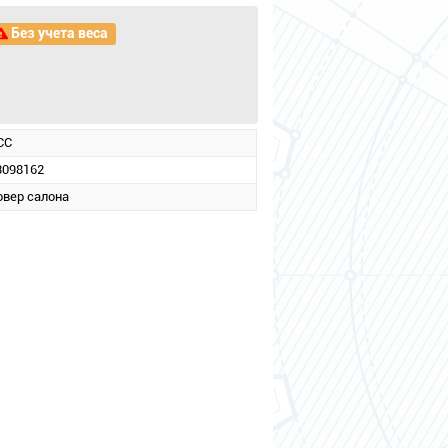
Без учета веса
CC
3098162
овер салона