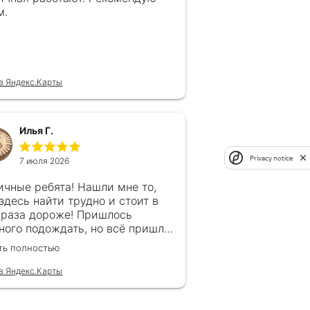
м.
в Яндекс.Карты
Илья Г.
Privacy notice
7 июля 2026
ичные ребята! Нашли мне то,
 здесь найти трудно и стоит в
 раза дороже! Пришлось
ного подождать, но всё пришло
рок, без обмана. Продавец
ть полностью
гда на связи! Буду ещё
ащаться! 👍
в Яндекс.Карты