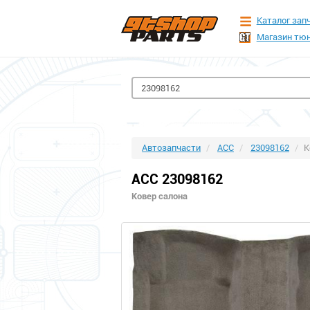
Каталог зап
Магазин тюн
Автозапчасти
ACC
23098162
К
ACC 23098162
Ковер салона