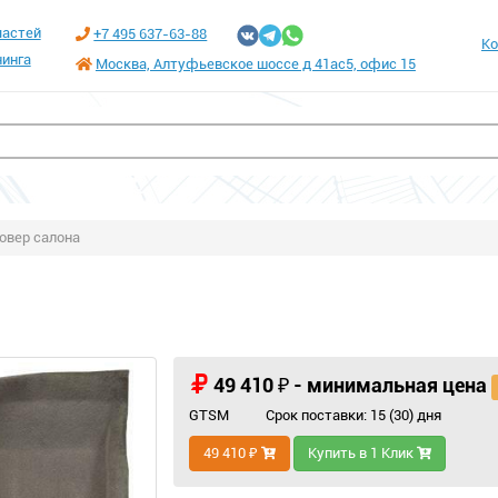
частей
+7 495 637-63-88
Ко
инга
Москва, Алтуфьевское шоссе д 41ас5, офис 15
овер салона
49 410 ₽ - минимальная цена
GTSM
Срок поставки: 15 (30) дня
49 410 ₽
Купить в 1 Клик