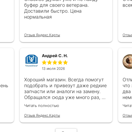
буфер для своего ветерана.
все
Доставили быстро. Цена
нормальная
Отзыв Яндекс.Карты
Отзы
Андрей С. Н.
13 июля 2026
Хороший магазин. Всегда помогут
Отл
чень
подобрать и привезут даже редкие
что
запчасти или аналоги на замену.
два
Обращался сюда уже много раз, ни
нем
каках проблем ни когда не
в с
Читать полностью
Чита
возникало
все
обр
Отзыв Яндекс.Карты
Отзы