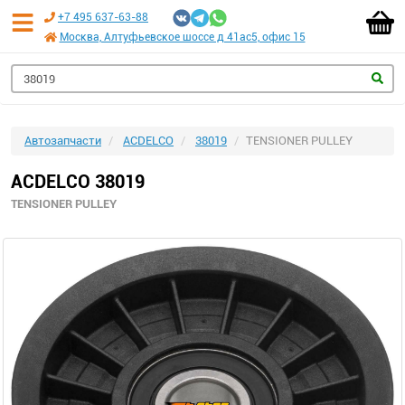
+7 495 637-63-88
Москва, Алтуфьевское шоссе д 41ас5, офис 15
Автозапчасти
ACDELCO
38019
TENSIONER PULLEY
ACDELCO 38019
TENSIONER PULLEY