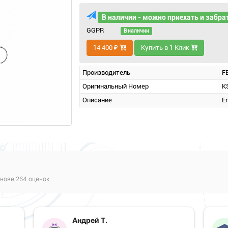
В наличии - можно приехать и забра
GGPR
В наличии
14 400 ₽
Купить в 1 Клик
Производитель
F
Оригинальный Номер
K
Описание
En
нове 264 оценок
Андрей Т.