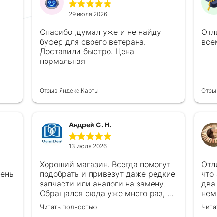
29 июля 2026
Спасибо ,думал уже и не найду
Отл
буфер для своего ветерана.
все
Доставили быстро. Цена
нормальная
Отзыв Яндекс.Карты
Отзы
Андрей С. Н.
13 июля 2026
Хороший магазин. Всегда помогут
Отл
чень
подобрать и привезут даже редкие
что
запчасти или аналоги на замену.
два
Обращался сюда уже много раз, ни
нем
каках проблем ни когда не
в с
Читать полностью
Чита
возникало
все