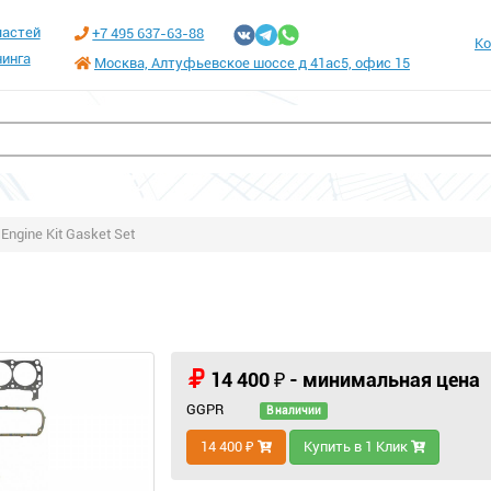
частей
+7 495 637-63-88
Ко
инга
Москва, Алтуфьевское шоссе д 41ас5, офис 15
Engine Kit Gasket Set
14 400 ₽ - минимальная цена
GGPR
В наличии
14 400 ₽
Купить в 1 Клик