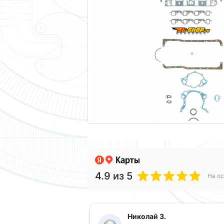
4.9
из 5
На ос
Николай З.