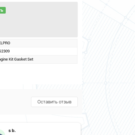
ть
ELPRO
S2309
gine Kit Gasket Set
Оставить отзыв
s b.