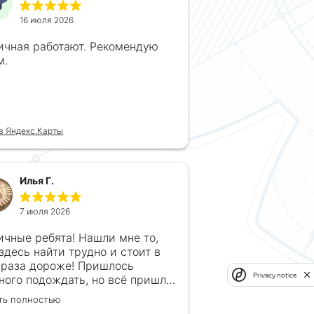
16 июля 2026
ичная работают. Рекомендую
м.
в Яндекс.Карты
Илья Г.
7 июля 2026
ичные ребята! Нашли мне то,
 здесь найти трудно и стоит в
 раза дороже! Пришлось
Privacy notice
ного подождать, но всё пришло
рок, без обмана. Продавец
ть полностью
гда на связи! Буду ещё