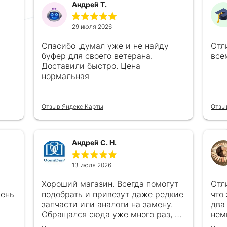
Андрей Т.
29 июля 2026
Спасибо ,думал уже и не найду
Отл
буфер для своего ветерана.
все
Доставили быстро. Цена
нормальная
Отзыв Яндекс.Карты
Отзы
Андрей С. Н.
13 июля 2026
Хороший магазин. Всегда помогут
Отл
чень
подобрать и привезут даже редкие
что
запчасти или аналоги на замену.
два
Обращался сюда уже много раз, ни
нем
каках проблем ни когда не
в с