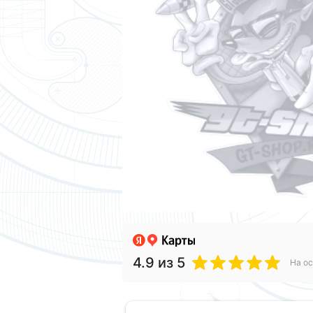
4.9
из 5
На ос