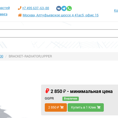
частей
+7 495 637-63-88
Ко
инга
Москва, Алтуфьевское шоссе д 41ас5, офис 15
00
BRACKET-RADIATOR,UPPER
2 850 ₽ - минимальная цена
GGPR
В наличии
2 850 ₽
Купить в 1 Клик