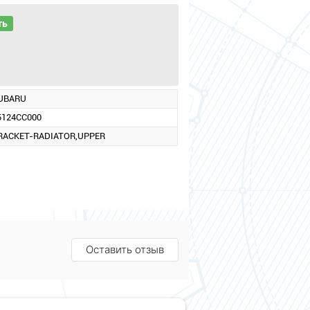
ть
UBARU
5124CC000
RACKET-RADIATOR,UPPER
Оставить отзыв