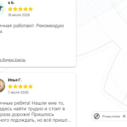
s b.
16 июля 2026
ичная работают. Рекомендую
м.
в Яндекс.Карты
Илья Г.
7 июля 2026
ичные ребята! Нашли мне то,
 здесь найти трудно и стоит в
 раза дороже! Пришлось
Privacy notice
ного подождать, но всё пришло
рок, без обмана. Продавец