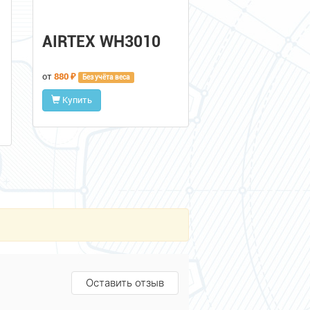
AIRTEX WH3010
от
880 ₽
Без учёта веса
Купить
Оставить отзыв