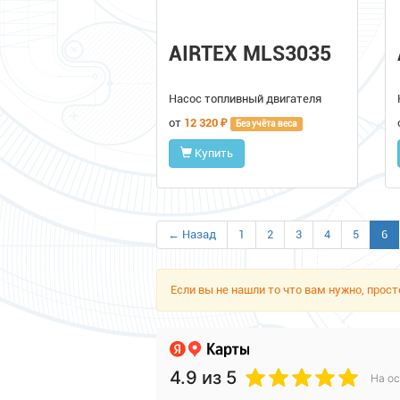
AIRTEX MLS3035
Насос топливный двигателя
от
12 320 ₽
Без учёта веса
Купить
← Назад
1
2
3
4
5
6
Если вы не нашли то что вам нужно, про
4.9
из 5
На ос