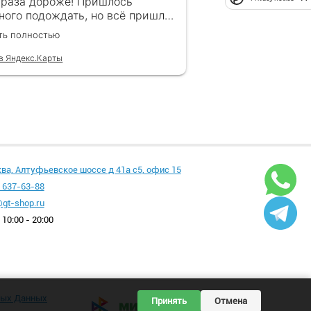
 раза дороже! Пришлось
ного подождать, но всё пришло
рок, без обмана. Продавец
ть полностью
гда на связи! Буду ещё
ащаться! 👍
в Яндекс.Карты
ква, Алтуфьевское шоссе д 41а с5, офис 15
 637-63-88
gt-shop.ru
10:00 - 20:00
ных Данных
Принять
Отмена