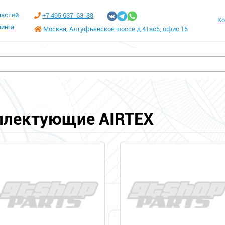
частей
+7 495 637-63-88
Ко
инга
Москва, Алтуфьевское шоссе д 41ас5, офис 15
плектующие AIRTEX