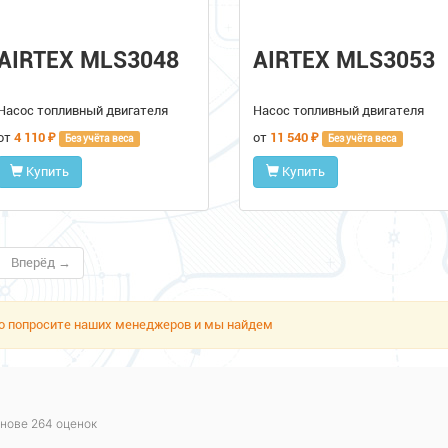
AIRTEX MLS3048
AIRTEX MLS3053
Насос топливный двигателя
Насос топливный двигателя
от
4 110 ₽
от
11 540 ₽
Без учёта веса
Без учёта веса
Купить
Купить
Вперёд →
сто попросите наших менеджеров и мы найдем
нове 264 оценок