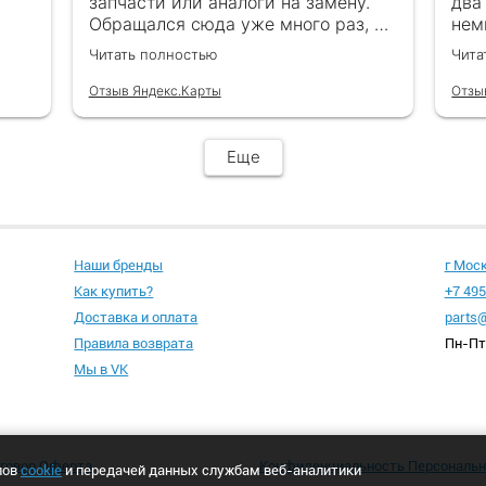
запчасти или аналоги на замену.
два
Обращался сюда уже много раз, ни
нем
каках проблем ни когда не
в с
Читать полностью
Чита
возникало
все
обр
Отзыв Яндекс.Карты
Отзы
Еще
Наши бренды
г Мос
Как купить?
+7 495
Доставка и оплата
parts@
Правила возврата
Пн-Пт 
Мы в VK
говор Оферта
Конфиденциальность Персональ
лов
cookie
и передачей данных службам веб-аналитики